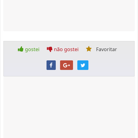
gostei
não gostei
Favoritar