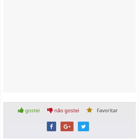
gostei
não gostei
Favoritar