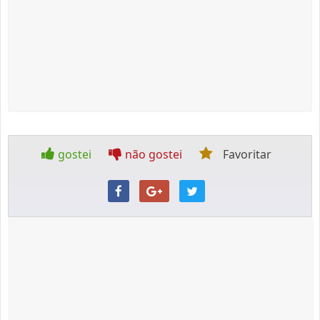
gostei
não gostei
Favoritar