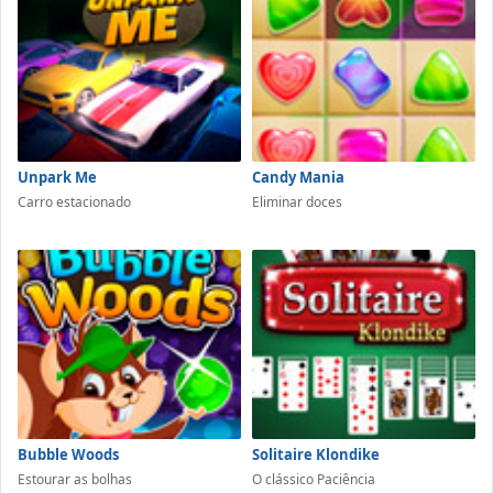
Unpark Me
Candy Mania
Carro estacionado
Eliminar doces
Bubble Woods
Solitaire Klondike
Estourar as bolhas
O clássico Paciência