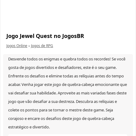
Jogo Jewel Quest no JogosBR
Jogos Online
»
Jogos de RPG
Desvende todos os enigmas e quebra todos os recordes! Se você
gosta de jogos divertidos e desafiadores, este é o seu game.
Enfrente os desafios e elimine todas as relíquias antes do tempo
acabar. Venha jogar este jogo de quebra-cabeça emocionante que
vai desafiar sua habilidade. Aproveite as mais variadas fases deste
jogo que vão desafiar a sua destreza. Descubra as relíquias e
colete os pontos para se tornar o mestre deste game. Seja
corajoso e encare os desafios deste jogo de quebra-cabeça
estratégico e divertido.