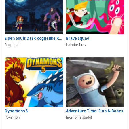
Elden Souls Dark Roguelike RPG
Brave Squad
Rpg legal
Lutador bravo
Dynamons 5
Adventure Time: Finn & Bones
Pokemon
Jake foi raptado!