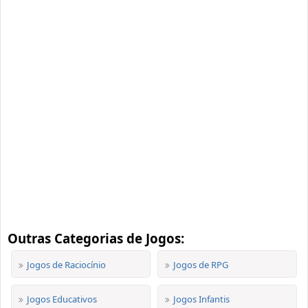
Outras Categorias de Jogos:
Jogos de Raciocínio
Jogos de RPG
Jogos Educativos
Jogos Infantis