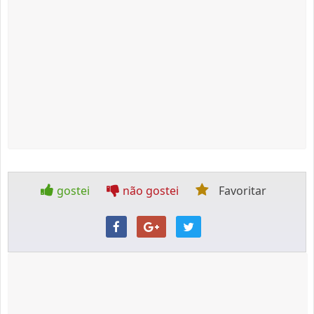
gostei
não gostei
Favoritar