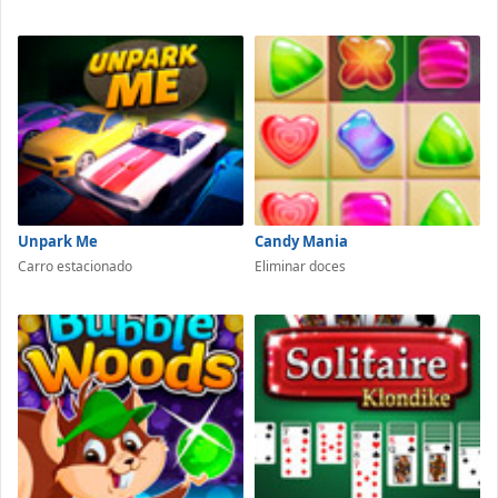
Unpark Me
Candy Mania
Carro estacionado
Eliminar doces