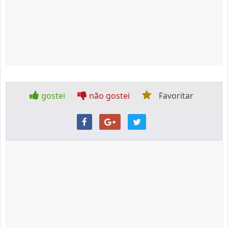
gostei
não gostei
Favoritar