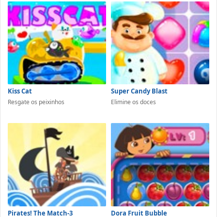
Kiss Cat
Super Candy Blast
Resgate os peixinhos
Elimine os doces
Pirates! The Match-3
Dora Fruit Bubble