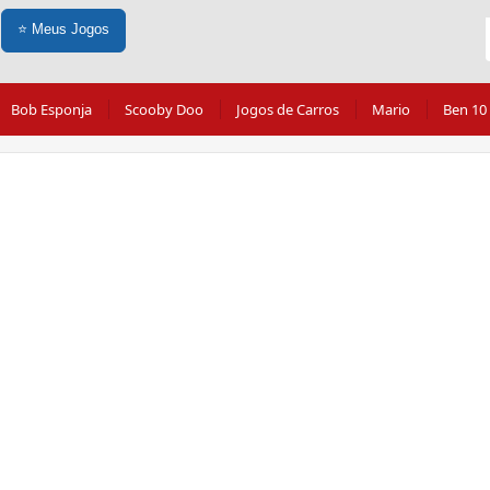
⭐
Meus Jogos
Bob Esponja
Scooby Doo
Jogos de Carros
Mario
Ben 10