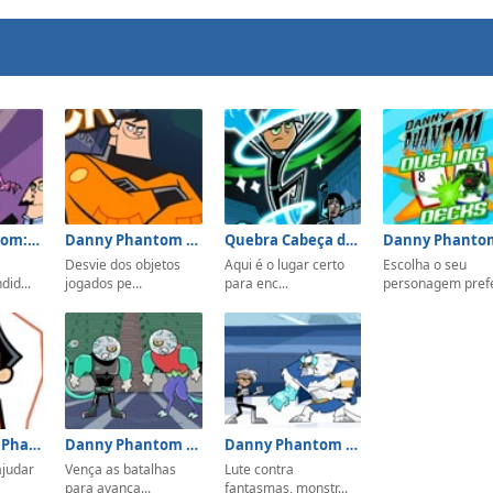
Danny Phantom: Prom Fright
Danny Phantom Action Jack
Quebra Cabeça do Danny Phantom
Desvie dos objetos
Aqui é o lugar certo
Escolha o seu
id...
jogados pe...
para enc...
personagem prefe
Vestir Danny Phantom
Danny Phantom Enemy Face Off
Danny Phantom Urban Jungle Rumble
ajudar
Vença as batalhas
Lute contra
para avança...
fantasmas, monstr...