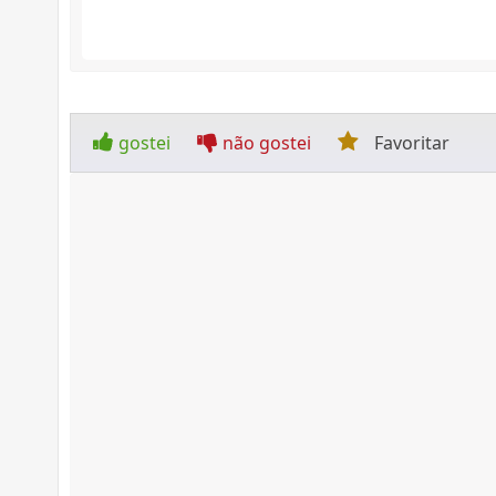
gostei
não gostei
Favoritar