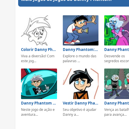
Colorir Danny Phantom
Danny Phantom: Caça Palavras
Viva a diversão! Com
Explore o mundo das
Desvende os
este jog...
palavras ...
segredos escond
Danny Phantom Fright Flight
Vestir Danny Phantom
Neste jogo de ação e
Seu objetivo é ajudar
Vença as batal
aventura...
Danny a...
para avança...