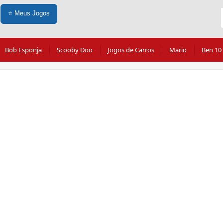
⭐
Meus Jogos
Bob Esponja
Scooby Doo
Jogos de Carros
Mario
Ben 10