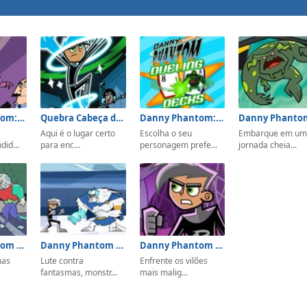
Danny Phantom: Prom Fright
Quebra Cabeça do Danny Phantom
Danny Phantom: Duelo de Cartas
Aqui é o lugar certo
Escolha o seu
Embarque em u
id...
para enc...
personagem prefe...
jornada cheia...
Danny Phantom Enemy Face Off
Danny Phantom Urban Jungle Rumble
Danny Phantom Freak for All
has
Lute contra
Enfrente os vilões
fantasmas, monstr...
mais malig...