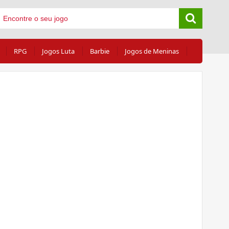
RPG
Jogos Luta
Barbie
Jogos de Meninas