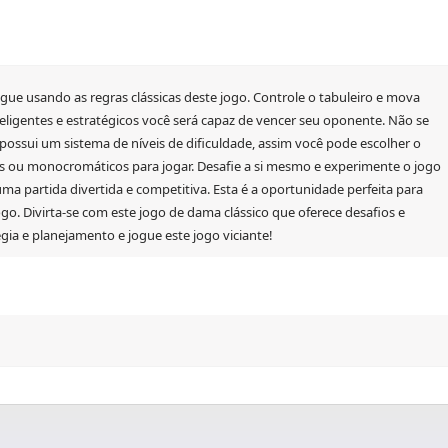
ogue usando as regras clássicas deste jogo. Controle o tabuleiro e mova
eligentes e estratégicos você será capaz de vencer seu oponente. Não se
possui um sistema de níveis de dificuldade, assim você pode escolher o
dos ou monocromáticos para jogar. Desafie a si mesmo e experimente o jogo
a partida divertida e competitiva. Esta é a oportunidade perfeita para
go. Divirta-se com este jogo de dama clássico que oferece desafios e
égia e planejamento e jogue este jogo viciante!