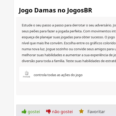
Jogo Damas no JogosBR
Estude o seu passo a passo para derrotar o seu adversário. J
seus peões para fazer a jogada perfeita. Com movimentos int
esqueça de planejar suas jogadas para obter sucesso. O jogo 
nível que mais lhe convém. Escolha entre os gráficos colori
numa nova luz. Jogue sozinho ou convide seus amigos para um
melhorar suas habilidades e aumentar a sua experiência de jo
diversão para toda a família. Teste suas habilidades de estrat
controla todas as ações do jogo
gostei
não gostei
Favoritar