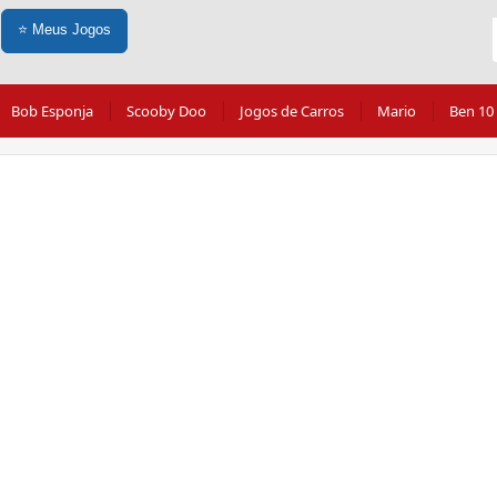
⭐
Meus Jogos
Bob Esponja
Scooby Doo
Jogos de Carros
Mario
Ben 10