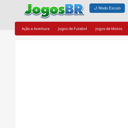
🌙
Modo Escuro
Ação e Aventura
Jogos de Futebol
Jogos de Motos