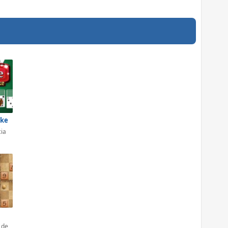
ike
cia
 de