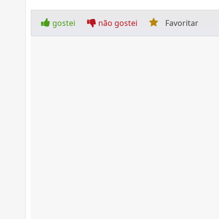
gostei
não gostei
Favoritar