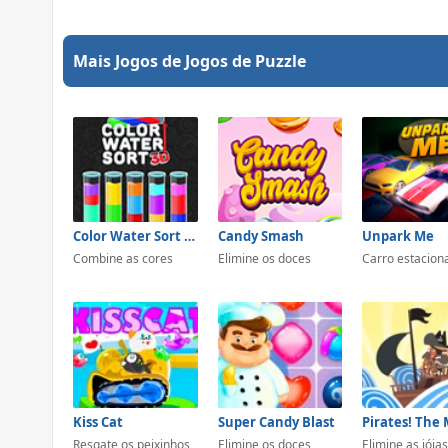
Mais Jogos de Jogos de Puzzle
Color Water Sort 3D
Candy Smash
Unpark Me
Combine as cores
Elimine os doces
Carro estacion
Kiss Cat
Super Candy Blast
Resgate os peixinhos
Elimine os doces
Elimine as jóias