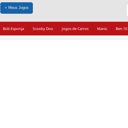
⭐
Meus Jogos
Bob Esponja
Scooby Doo
Jogos de Carros
Mario
Ben 10