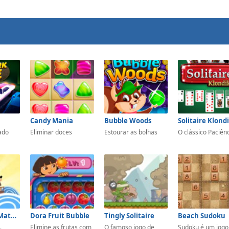
Candy Mania
Bubble Woods
Solitaire Klond
ado
Eliminar doces
Estourar as bolhas
O clássico Paciên
Pirates! The Match-3
Dora Fruit Bubble
Tingly Solitaire
Beach Sudoku
.
Elimine as frutas com
O famoso jogo de
Sudoku é um jogo