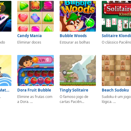
Candy Mania
Bubble Woods
Solitaire Klond
ado
Eliminar doces
Estourar as bolhas
O clássico Paciên
Pirates! The Match-3
Dora Fruit Bubble
Tingly Solitaire
Beach Sudoku
.
Elimine as frutas com
O famoso jogo de
Sudoku é um jogo
a Dora. ...
cartas Paciên...
lógica. ...