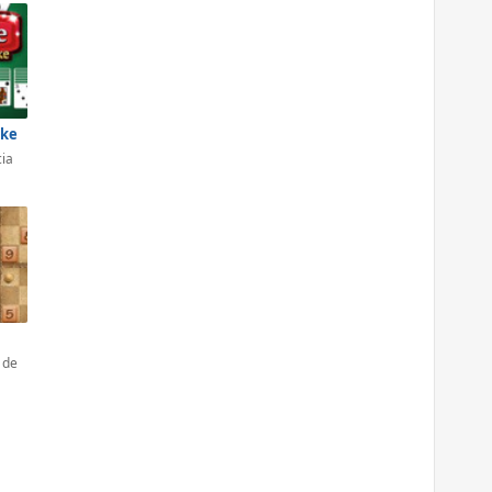
ike
cia
 de