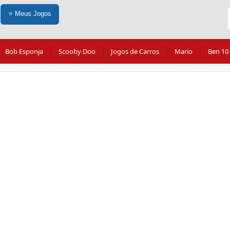
⭐
Meus Jogos
Bob Esponja
Scooby Doo
Jogos de Carros
Mario
Ben 10