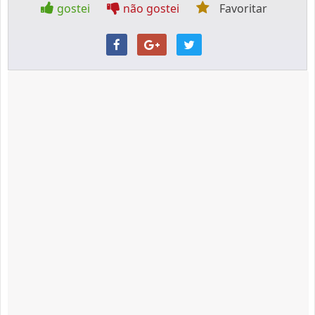
gostei
não gostei
Favoritar