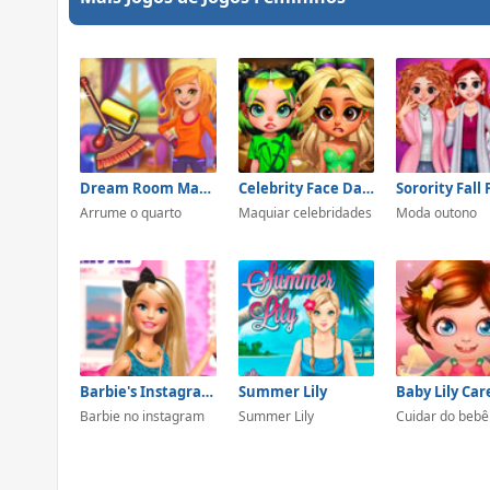
Dream Room Makeover
Celebrity Face Dance
Arrume o quarto
Maquiar celebridades
Moda outono
Barbie's Instagram Life
Summer Lily
Baby Lily Car
Barbie no instagram
Summer Lily
Cuidar do bebê