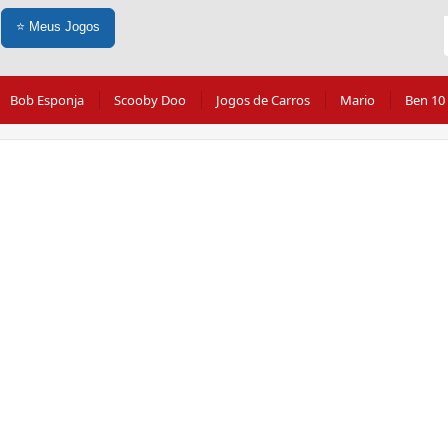
⭐
Meus Jogos
Bob Esponja
Scooby Doo
Jogos de Carros
Mario
Ben 10