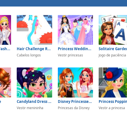
Sorority Fall Fashion
Hair Challenge Rush
Princess Wedding Dress Up Game
Solitaire Garde
Cabelos longos
Vestir princesas
Jogo de paciência
e
Candyland Dress Up
Disney Princesses Love Profile
Princess Poppi
Vestir menininha
Princesas da Disney
Vestir a princesa