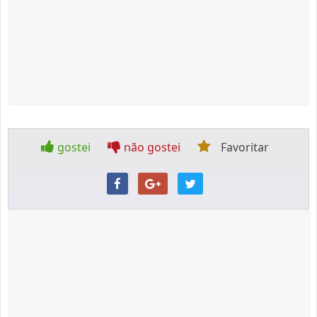
gostei
não gostei
Favoritar