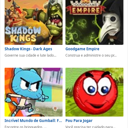
Shadow Kings - Dark Ages
Goodgame Empire
Governe sua cidade e lute lado...
Construa e administre o seu pr...
Incrível Mundo de Gumball: Fellowship of the Things
Pou Para Jogar
Encontre os brinquedos. ...
Você precisa ter cuidado para...