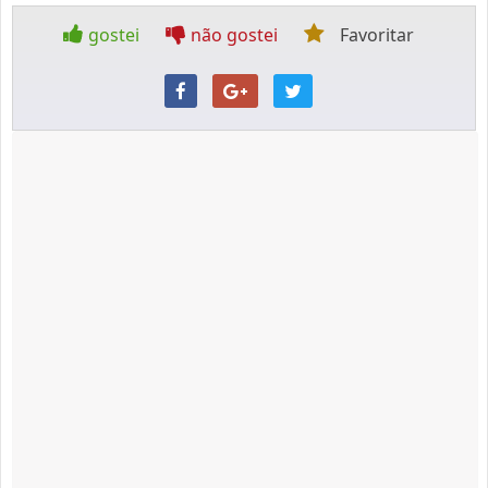
gostei
não gostei
Favoritar