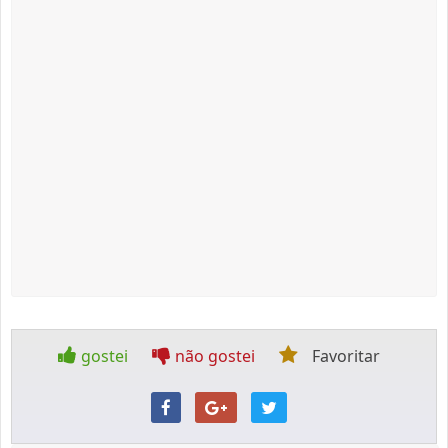
gostei
não gostei
Favoritar