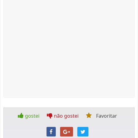
gostei
não gostei
Favoritar