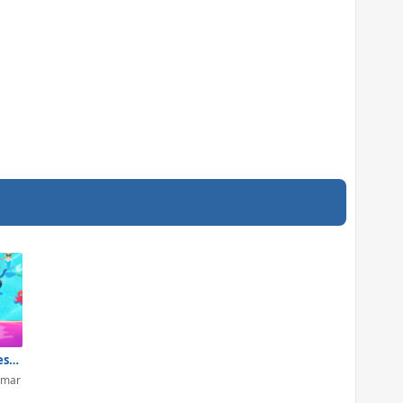
Mermaid Princess Underwater Games
o mar