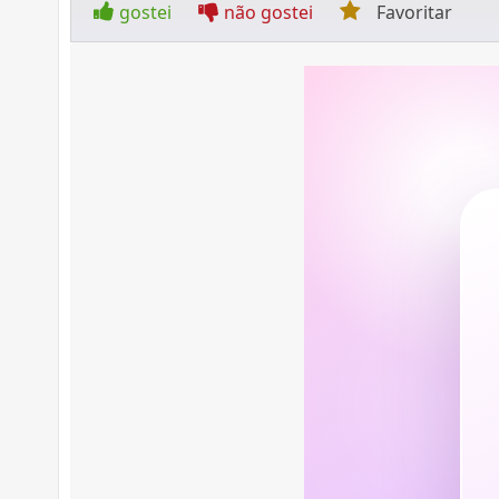
gostei
não gostei
Favoritar