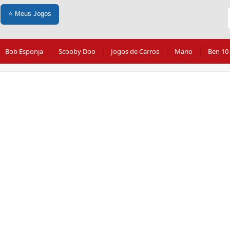
⭐
Meus Jogos
Bob Esponja
Scooby Doo
Jogos de Carros
Mario
Ben 10