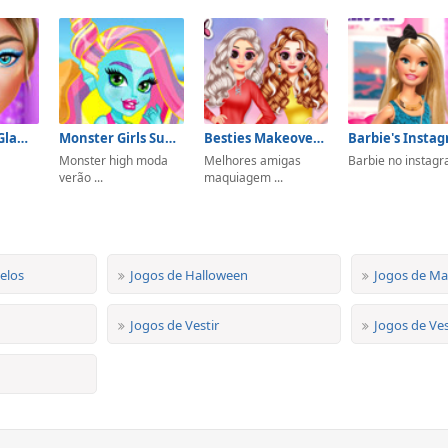
Fashion Box Glam Diva
Monster Girls Summer Vacation
Besties Makeover Salon
Monster high moda
Melhores amigas
Barbie no instag
verão ...
maquiagem ...
elos
Jogos de Halloween
Jogos de M
Jogos de Vestir
Jogos de Ves