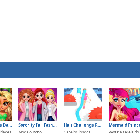
Celebrity Face Dance
Sorority Fall Fashion
Hair Challenge Rush
idades
Moda outono
Cabelos longos
Vestir a sereia d