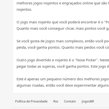
melhores jogos nojentos e engraçados online que são 
nojentos.
O jogo mais nojento que você poderá encontrar é o "Po
Quanto mais você conseguir clicar, mais pontos você 
Se você gosta de jogos mais complexos, então você pod
peida, você ganha pontos. Quanto mais peidos você con
Outro jogo divertido e nojento é o "Nose Picker". Nes
pegar todas as sujeiras, você ganha pontos. Este jogo
Este é apenas um pequeno número dos melhores jogos n
algumas risadas, então você deve experimentar alguns 
Política de Privacidade
Rss
Contato
JogosBR