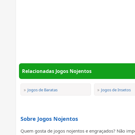
Relacionadas Jogos Nojentos
Jogos de Baratas
Jogos de Insetos
Sobre Jogos Nojentos
Quem gosta de jogos nojentos e engraçados? Não import