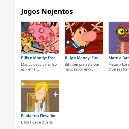
Jogos Nojentos
Billy e Mandy: Estourando Espinhas
Billy e Mandy: Fuga Pegajosa
Mas cuidado para não
Billy sempre está com
Matar a bar
espremer...
nariz escorrendo.
diversas for
Peidar no Elevador
É hora de se divertir...