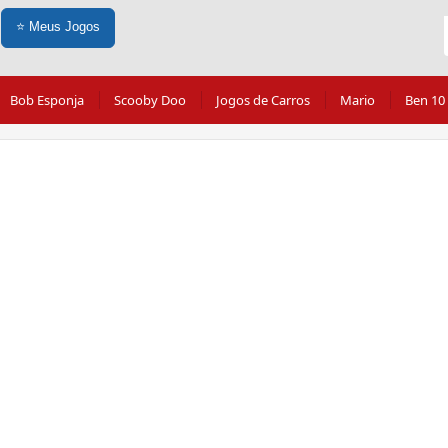
⭐
Meus Jogos
Bob Esponja
Scooby Doo
Jogos de Carros
Mario
Ben 10