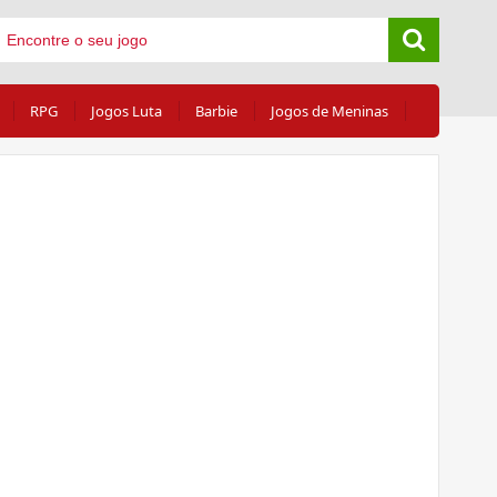
RPG
Jogos Luta
Barbie
Jogos de Meninas