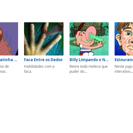
Mate a Baratinha Tonta!
Faca Entre os Dedos
Billy Limpando o Nariz
ata de
Habilidades com a
Retire toda meleca que
Neste jogo 
mas.
faca.
puder do...
interativo,..