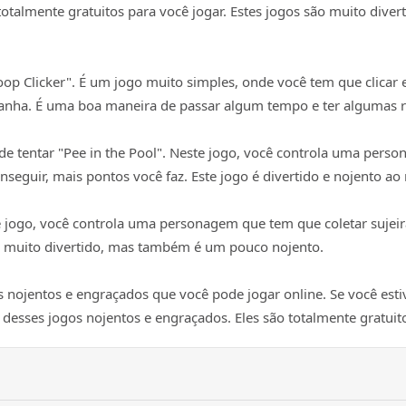
totalmente gratuitos para você jogar. Estes jogos são muito di
op Clicker". É um jogo muito simples, onde você tem que clicar e
ganha. É uma boa maneira de passar algum tempo e ter algumas r
e tentar "Pee in the Pool". Neste jogo, você controla uma perso
seguir, mais pontos você faz. Este jogo é divertido e nojento 
te jogo, você controla uma personagem que tem que coletar sujei
 é muito divertido, mas também é um pouco nojento.
ojentos e engraçados que você pode jogar online. Se você estiv
desses jogos nojentos e engraçados. Eles são totalmente gratuito