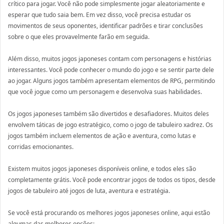
crítico para jogar. Você não pode simplesmente jogar aleatoriamente e
esperar que tudo saia bem. Em vez disso, você precisa estudar os
movimentos de seus oponentes, identificar padrões e tirar conclusões
sobre o que eles provavelmente farão em seguida.
Além disso, muitos jogos japoneses contam com personagens e histórias
interessantes. Você pode conhecer o mundo do jogo e se sentir parte dele
ao jogar. Alguns jogos também apresentam elementos de RPG, permitindo
que você jogue como um personagem e desenvolva suas habilidades.
Os jogos japoneses também são divertidos e desafiadores. Muitos deles
envolvem táticas de jogo estratégico, como o jogo de tabuleiro xadrez. Os
jogos também incluem elementos de ação e aventura, como lutas e
corridas emocionantes.
Existem muitos jogos japoneses disponíveis online, e todos eles são
completamente grátis. Você pode encontrar jogos de todos os tipos, desde
jogos de tabuleiro até jogos de luta, aventura e estratégia.
Se você está procurando os melhores jogos japoneses online, aqui estão
algumas das melhores opções: