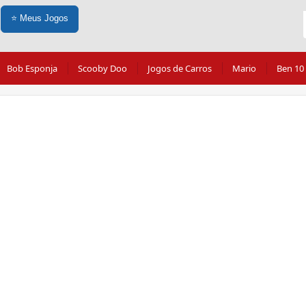
⭐
Meus Jogos
Bob Esponja
Scooby Doo
Jogos de Carros
Mario
Ben 10