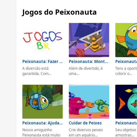
Jogos do Peixonauta
Peixonauta: Fazer Desenhos
Peixonauta: Monte o Invento
Peixonauta
A diversão está
Além de divertido, é
Tens a opor
garantida. Com...
uma...
colorir o...
Peixonauta: Ajudar o Meio Ambiente
Cuidar de Peixes
Peixonaut
Nosso amiguinho
Crie diversos peixes
Seu objetivo
Peixonauta está muito
em um aquário...
amostras...