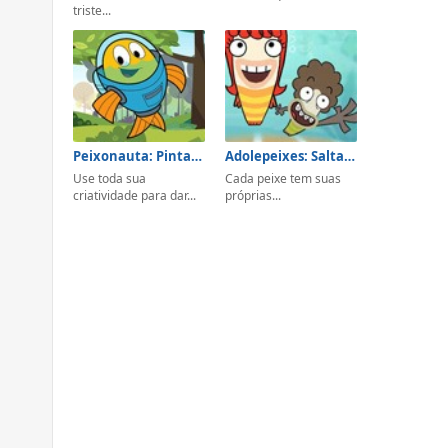
triste...
Peixonauta: Pintar e Colorir
Adolepeixes: Saltando em Águas Frescas
Use toda sua
Cada peixe tem suas
criatividade para dar...
próprias...