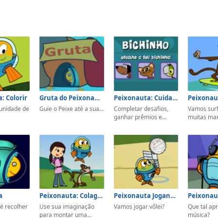
: Colorir
Gruta do Peixonauta
Peixonauta: Cuidar de Animais
tunidade de
Guie o Peixe até a sua...
Completar desafios,
Vamos surf
ganhar prêmios e...
muitas ma
a
Peixonauta: Colagem
Peixonauta Jogando Vôlei
 é recolher
Use sua imaginação
Vamos jogar vôlei?
Que tal ap
para montar uma...
música?