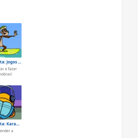
Peixonauta: Jogos de Surfar
ar e fazer
nobras!
Peixonauta: Karaokê
render a