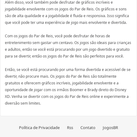
Além disso, você também pode desfrutar de gráficos incríveis e
jogabilidade envolvente com os jogos do Par de Reis. Os gráficos e sons
são de alta qualidade e a jogabilidade é fluida e responsiva. Isso significa
que você pode ter uma experiência de jogo mais envolvente e divertida.
Com os jogos do Par de Reis, você pode desfrutar de horas de
entretenimento sem gastar um centavo. Os jogos são ideais para crianças
e adultos, então se você está procurando por um jogo divertido e gratuito
para se divertir, então os jogos do Par de Reis são perfeitos para você.
Então, se você está procurando por uma forma divertida e acessível de se
divertir, não procure mais. Os jogos do Par de Reis são totalmente
gratuitos e oferecem gráficos incríveis, jogabilidade envolvente e a
oportunidade de jogar com os irmãos Boomer e Brady direto do Disney
XD. Venha se divertir com os jogos do Par de Reis online e experimente a
diversão sem limites.
Política de Privacidade
Rss
Contato
JogosBR