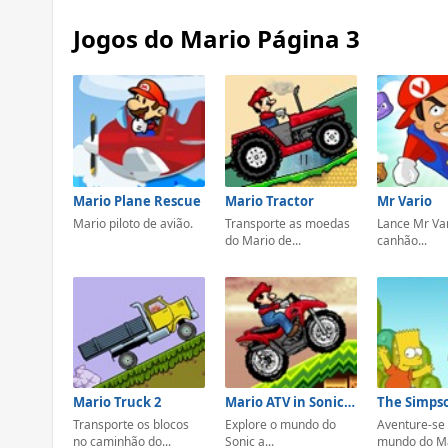
Jogos do Mario Página 3
Mario Plane Rescue
Mario Tractor
Mr Vario
Mario piloto de avião.
Transporte as moedas
Lance Mr Va
do Mario de...
canhão...
Mario Truck 2
Mario ATV in Sonic Land
Transporte os blocos
Explore o mundo do
Aventure-se
no caminhão do...
Sonic a...
mundo do Ma