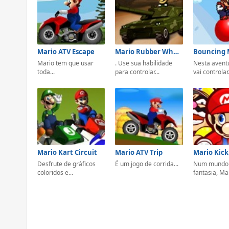
Mario ATV Escape
Mario Rubber Wheels
Bouncing 
Mario tem que usar
. Use sua habilidade
Nesta avent
toda...
para controlar...
vai controlar.
Mario Kart Circuit
Mario ATV Trip
Mario Kick
Desfrute de gráficos
É um jogo de corrida...
Num mundo
coloridos e...
fantasia, Mar