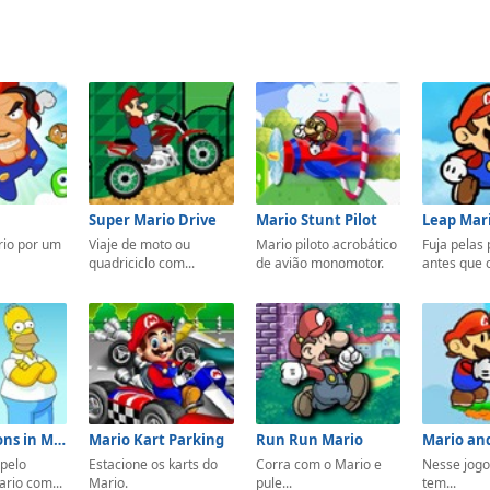
Super Mario Drive
Mario Stunt Pilot
Leap Mar
rio por um
Viaje de moto ou
Mario piloto acrobático
Fuja pelas
quadriciclo com...
de avião monomotor.
antes que o
The Simpsons in Mario World
Mario Kart Parking
Run Run Mario
 pelo
Estacione os karts do
Corra com o Mario e
Nesse jogo
rio com...
Mario.
pule...
tem...