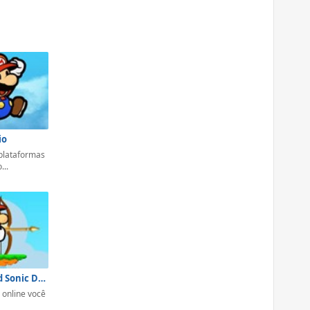
io
 plataformas
...
Mario and Sonic Doll
 online você