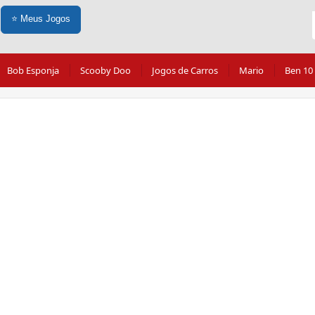
⭐
Meus Jogos
Bob Esponja
Scooby Doo
Jogos de Carros
Mario
Ben 10