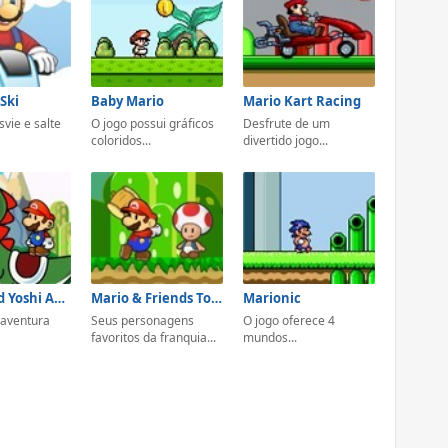
 Ski
Baby Mario
Mario Kart Racing
svie e salte
O jogo possui gráficos
Desfrute de um
coloridos...
divertido jogo...
Mario And Yoshi Adventure
Mario & Friends Tower Defense
Marionic
 aventura
Seus personagens
O jogo oferece 4
favoritos da franquia...
mundos...