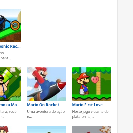
Mario Vs Sonic Racing
 no
para...
Super Bazooka Mario
Mario On Rocket
Mario First Love
tura, você
Uma aventura de ação
Neste jogo viciante de
...
e...
plataforma,...