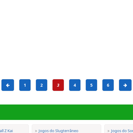
1
2
3
4
5
6
ll Z Kai
Jogos do Slugterrâneo
Jogos do So