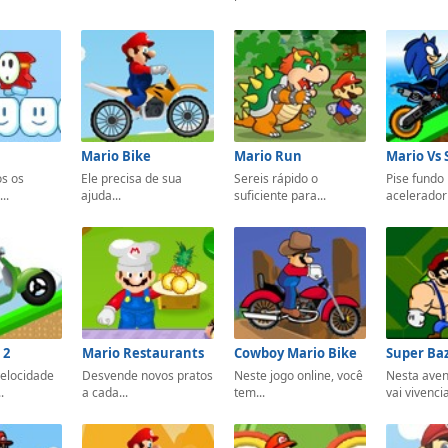
Mario Bike
Mario Run
os os
Ele precisa de sua
Sereis rápido o
Pise fundo
..
ajuda...
suficiente para...
acelerador 
 2
Mario Restaurants
Cowboy Mario Bike
elocidade
Desvende novos pratos
Neste jogo online, você
Nesta aven
.
a cada...
tem...
vai vivenciar