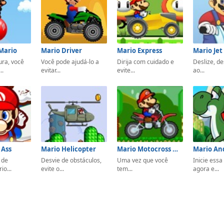
Mario
Mario Driver
Mario Express
Mario Jet
ura, você
Você pode ajudá-lo a
Dirija com cuidado e
Deslize, de
..
evitar...
evite...
ao...
 Ass
Mario Helicopter
Mario Motocross Mania
 de
Desvie de obstáculos,
Uma vez que você
Inicie essa
io...
evite o...
tem...
agora e...