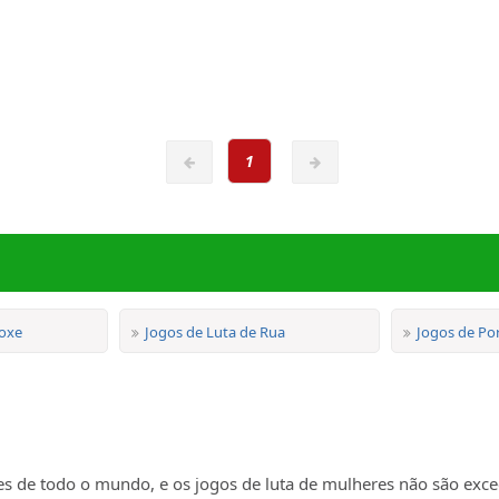
1
Boxe
Jogos de Luta de Rua
Jogos de Po
res de todo o mundo, e os jogos de luta de mulheres não são exc