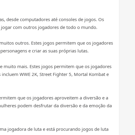
as, desde computadores até consoles de jogos. Os
e jogar com outros jogadores de todo o mundo.
uitos outros. Estes jogos permitem que os jogadores
rsonagens e criar as suas próprias lutas.
 e muito mais. Estes jogos permitem que os jogadores
s incluem WWE 2K, Street Fighter 5, Mortal Kombat e
 permitem que os jogadores aproveitem a diversão e a
mulheres podem desfrutar da diversão e da emoção da
uma jogadora de luta e está procurando jogos de luta