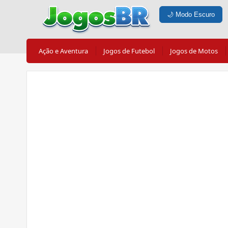
🌙
Modo Escuro
Ação e Aventura
Jogos de Futebol
Jogos de Motos