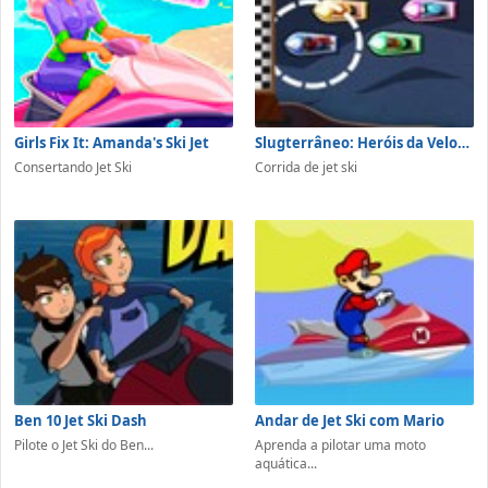
Girls Fix It: Amanda's Ski Jet
Slugterrâneo: Heróis da Velocidade
Consertando Jet Ski
Corrida de jet ski
Ben 10 Jet Ski Dash
Andar de Jet Ski com Mario
Pilote o Jet Ski do Ben...
Aprenda a pilotar uma moto
aquática...