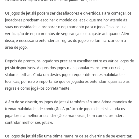
Os jogos de jet ski podem ser desafiadores e divertidos. Para começar, os
jogadores precisam escolher o modelo de jet ski que melhor atende às
suas necessidades e preparar o equipamento para o jogo. Isso inclui a
verificação de equipamentos de segurança e seu ajuste adequado. Além
disso, é necessário entender as regras do jogo e se familiarizar com a
área de jogo.
Depois de pronto, os jogadores precisam escolher entre os vários jogos de
jet ski disponíveis. Alguns dos jogos mais populares incluem corridas,
slalom e trilhas. Cada um destes jogos requer diferentes habilidades e
técnicas, por isso é importante que os jogadores entendam quais são as
regras e como jogá-los corretamente.
Além de se divertir, os jogos de jet ski também são uma ótima maneira de
treinar habilidades de condução. A prática de jogos de jet ski ajuda os
jogadores a melhorar sua direção e manobras, bem como aprender a
controlar melhor seu jet ski.
Os jogos de jet ski são uma ótima maneira de se divertir e de se exercitar.