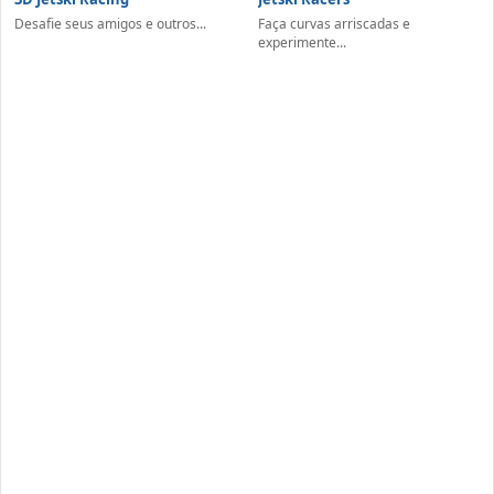
Desafie seus amigos e outros...
Faça curvas arriscadas e
experimente...