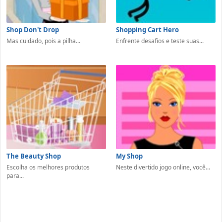
Shop Don't Drop
Shopping Cart Hero
Mas cuidado, pois a pilha...
Enfrente desafios e teste suas...
The Beauty Shop
My Shop
Escolha os melhores produtos
Neste divertido jogo online, você...
para...