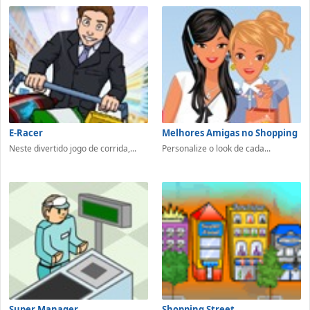
E-Racer
Melhores Amigas no Shopping
Neste divertido jogo de corrida,...
Personalize o look de cada...
Shopping Street
Super Manager