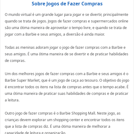
Sobre Jogos de Fazer Compras
O mundo virtual é um grande lugar para jogar e se divertir, principalmente
quando se trata de jogos. Jogos de fazer compras e supermercados online
são uma ótima maneira de aproveitar o tempo livre, e quando se trata de
jogar com a Barbie e seus amigos, a diversão é ainda maior.
Todas as meninas adoram jogar o jogo de fazer compras com a Barbie e
seus amigos. É uma ótima maneira de se divertir e de praticar habilidades
de compras.
Um dos melhores jogos de fazer compras com a Barbie e seus amigos é o
Barbie Super Market, que é um jogo de caça ao tesouro. O objetivo do jogo
é encontrar todos os itens na lista de compras antes que o tempo acabe. É
uma ótima maneira de praticar suas habilidades de compras e de praticar
a leitura.
Outro jogo de fazer compras é o Barbie Shopping Mall. Neste jogo, as
crianças devem explorar um shopping center e encontrar todos os itens
que a lista de compras diz. É uma ótima maneira de melhorar a
capacidade de leitura e organização.