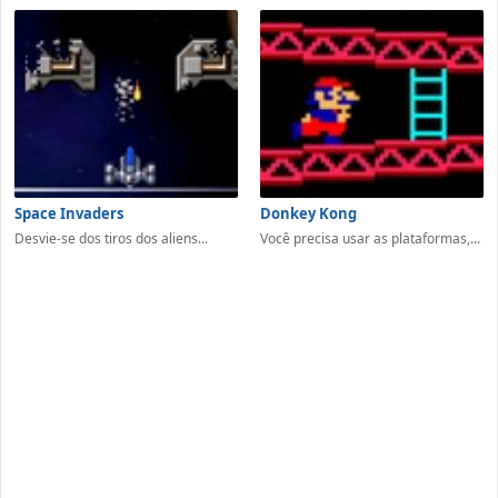
Space Invaders
Donkey Kong
Desvie-se dos tiros dos aliens...
Você precisa usar as plataformas,...