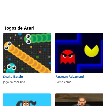
Jogos de Atari
Snake Battle
Pacman Advanced
Jogo da cobrinha
Come-come