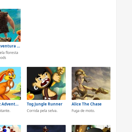
Croods - Aventura na Floresta
la floresta
oods
Mr. Jumpz Adventureland
Tog Jungle Runner
Alice The Chase
itante.
Corrida pela selva.
Fuga de moto.