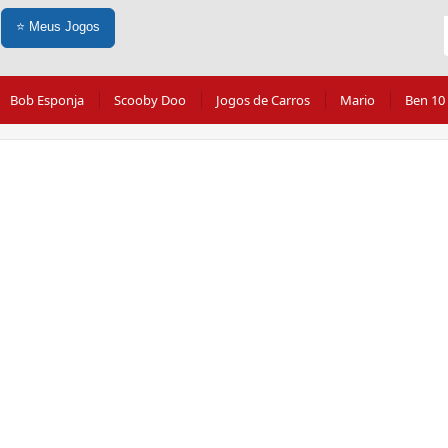
⭐
Meus Jogos
Bob Esponja
Scooby Doo
Jogos de Carros
Mario
Ben 10