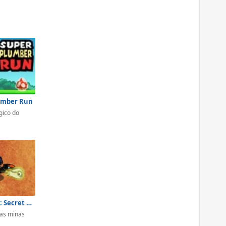
umber Run
ico do
Slugterra: Secret of the Shadow Mines
as minas