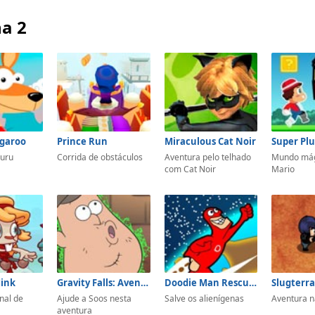
na 2
garoo
Prince Run
Miraculous Cat Noir
Super Pl
uru
Corrida de obstáculos
Aventura pelo telhado
Mundo mág
com Cat Noir
Mario
ink
Gravity Falls: Aventura confusa do Soos
Doodie Man Rescue The Hostages
nal de
Ajude a Soos nesta
Salve os alienígenas
Aventura n
aventura