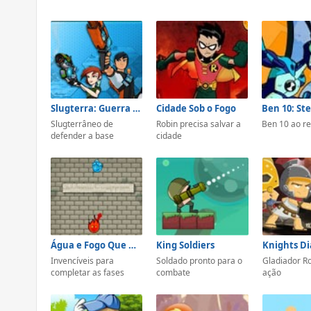
Slugterra: Guerra das Lesmas
Cidade Sob o Fogo
Ben 10: S
Slugterrâneo de
Robin precisa salvar a
Ben 10 ao r
defender a base
cidade
Água e Fogo Que Não Morre
King Soldiers
Knights D
Invencíveis para
Soldado pronto para o
Gladiador 
completar as fases
combate
ação