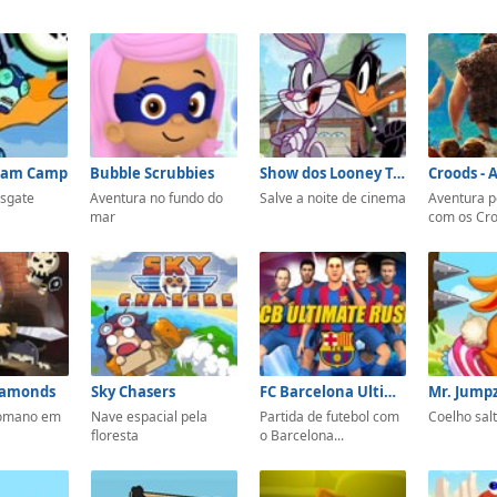
team Camp
Bubble Scrubbies
Show dos Looney Tunes
esgate
Aventura no fundo do
Salve a noite de cinema
Aventura pe
mar
com os Cr
iamonds
Sky Chasers
FC Barcelona Ultimate Rush
Romano em
Nave espacial pela
Partida de futebol com
Coelho salt
floresta
o Barcelona...