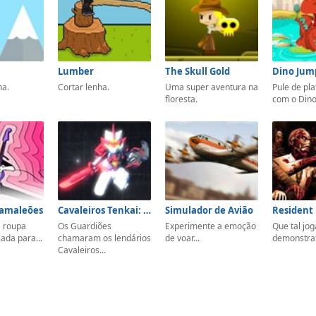
Lumber
The Skull Gold
Dino Jum
ha.
Cortar lenha.
Uma super aventura na
Pule de pl
floresta.
com o Dino
Camaleões
Cavaleiros Tenkai: The Battle for Quarton
Simulador de Avião
Resident 
 roupa
Os Guardiões
Experimente a emoção
Que tal jo
ada para...
chamaram os lendários
de voar...
demonstrat
Cavaleiros...