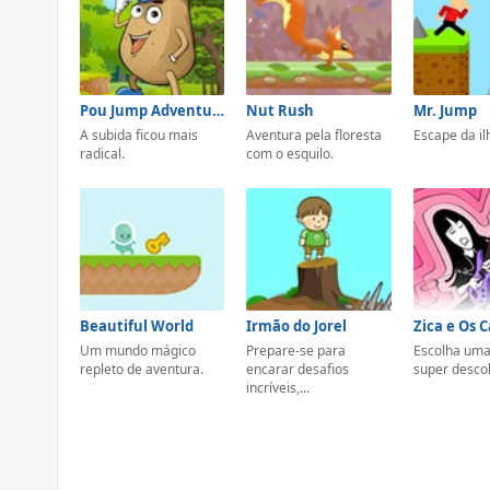
Pou Jump Adventure
Nut Rush
Mr. Jump
A subida ficou mais
Aventura pela floresta
Escape da il
radical.
com o esquilo.
Beautiful World
Irmão do Jorel
Zica e Os 
Um mundo mágico
Prepare-se para
Escolha uma
repleto de aventura.
encarar desafios
super descol
incríveis,...