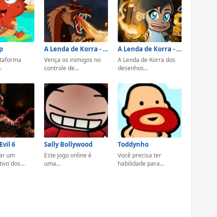
p
A Lenda de Korra - O Voo do Dragão do Zuko
A Lenda de Korra - Corrida na Cidade República
ataforma
Vença os inimigos no
A Lenda de Korra dos
.
controle de...
desenhos...
Evil 6
Sally Bollywood
Toddynho
gar um
Este jogo online é
Você precisa ter
ivo dos...
uma...
habilidade para...