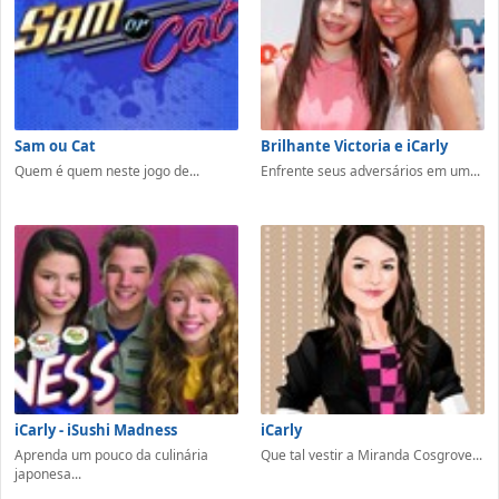
Sam ou Cat
Brilhante Victoria e iCarly
Quem é quem neste jogo de...
Enfrente seus adversários em um...
iCarly - iSushi Madness
iCarly
Aprenda um pouco da culinária
Que tal vestir a Miranda Cosgrove...
japonesa...