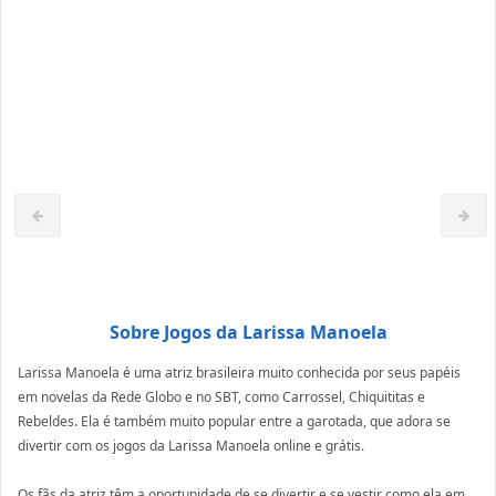
Sobre Jogos da Larissa Manoela
Larissa Manoela é uma atriz brasileira muito conhecida por seus papéis
em novelas da Rede Globo e no SBT, como Carrossel, Chiquititas e
Rebeldes. Ela é também muito popular entre a garotada, que adora se
divertir com os jogos da Larissa Manoela online e grátis.
Os fãs da atriz têm a oportunidade de se divertir e se vestir como ela em