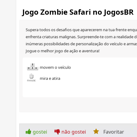
Jogo Zombie Safari no JogosBR
Supera todos os desafios que aparecerem na tua frente enquan
enfrenta criaturas malignas. Surpreende-te com a realidade de
inúmeras possibilidades de personalização do veículo e arma
Jogue o melhor jogo de ação e aventura!
movem o veículo
mira e atira
gostei
não gostei
Favoritar