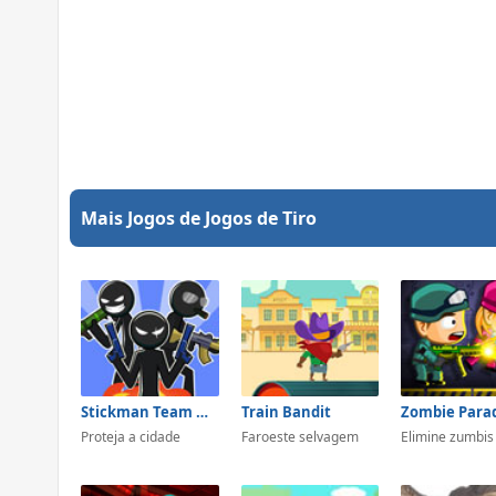
Mais Jogos de Jogos de Tiro
Stickman Team Detroit
Train Bandit
Proteja a cidade
Faroeste selvagem
Elimine zumbis