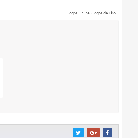
Jogos Online
»
Jogos de Tiro