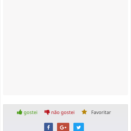
gostei
não gostei
Favoritar