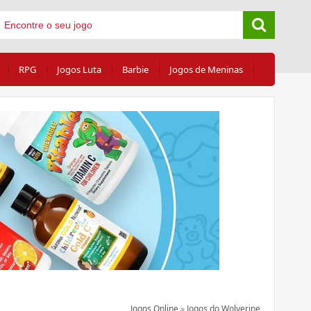
RPG
Jogos Luta
Barbie
Jogos de Meninas
Jogos Online
»
Jogos do Wolverine