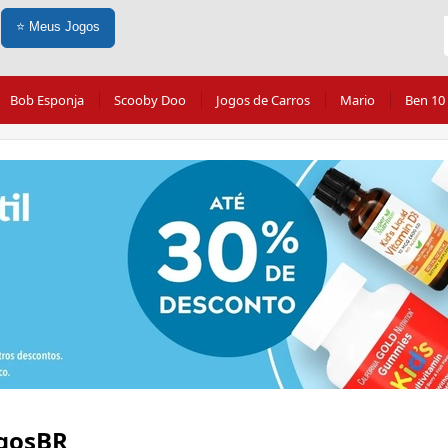
⭐
Meus Jogos
Bob Esponja
Scooby Doo
Jogos de Carros
Mario
Ben 10
ogosBR