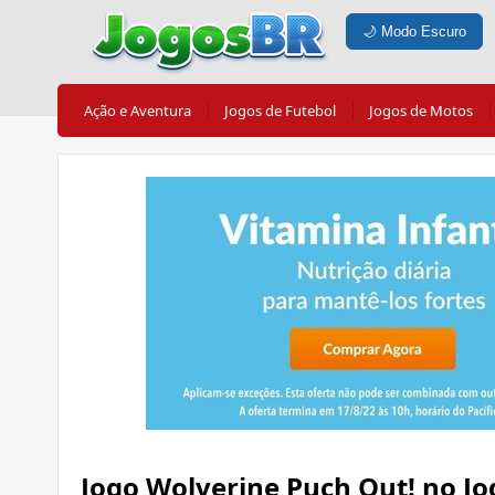
🌙
Modo Escuro
Ação e Aventura
Jogos de Futebol
Jogos de Motos
Jogo Wolverine Puch Out! no J