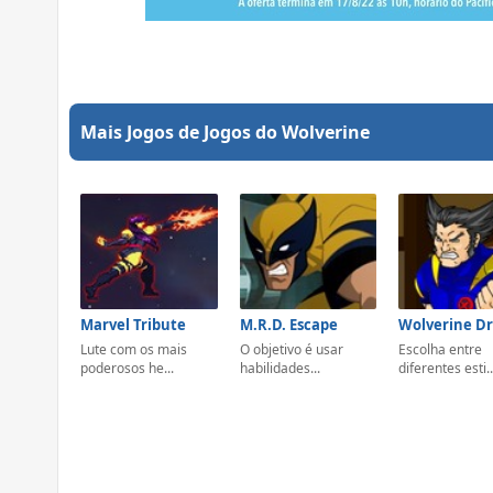
Mais Jogos de Jogos do Wolverine
Marvel Tribute
M.R.D. Escape
Lute com os mais
O objetivo é usar
Escolha entre
poderosos he...
habilidades...
diferentes esti..