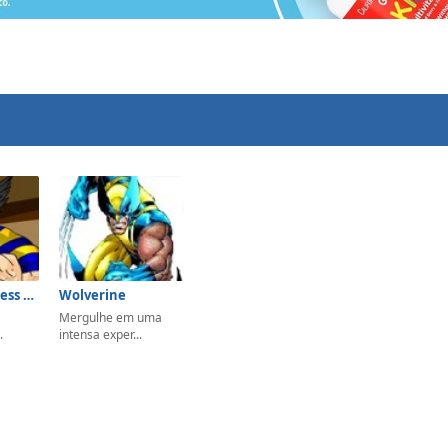
Wolverine Dress Up
Wolverine
Mergulhe em uma
.
intensa exper...