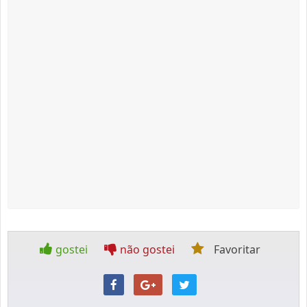
gostei
não gostei
Favoritar