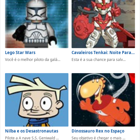
Lego Star Wars
Cavaleiros Tenkai: Noite Para Redenção
Você é o melhor piloto da galá...
Esta é a sua chance para salv...
Nilba e os Desastronautas
Dinossauro Rex no Espaço
Pilote a A nave S.S. Geniwald ...
Seu objetivo é chegar o mais ...