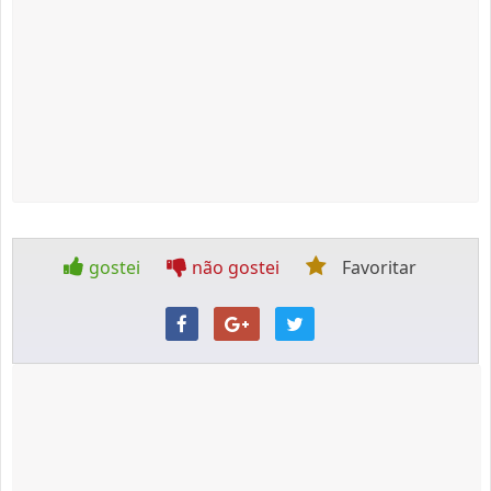
gostei
não gostei
Favoritar