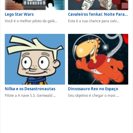
Lego Star Wars
Cavaleiros Tenkai: Noite Para Redenção
Você é o melhor piloto da galá...
Esta é a sua chance para salv...
Nilba e os Desastronautas
Dinossauro Rex no Espaço
Pilote a A nave S.S. Geniwald ...
Seu objetivo é chegar o mais ...