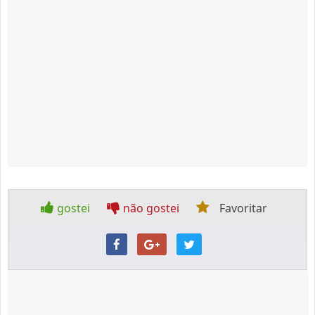
gostei
não gostei
Favoritar