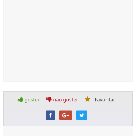
gostei
não gostei
Favoritar