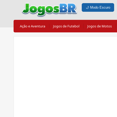
🌙
Modo Escuro
Ação e Aventura
Jogos de Futebol
Jogos de Motos