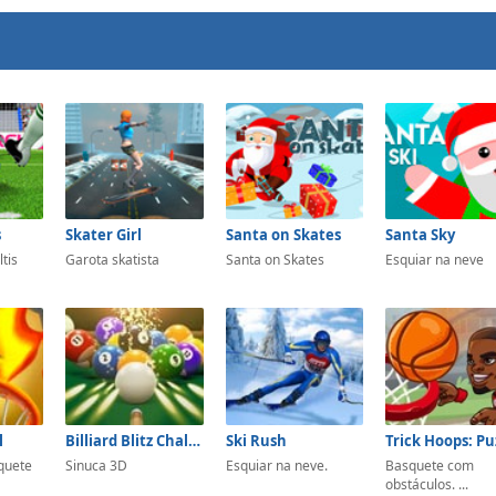
s
Skater Girl
Santa on Skates
Santa Sky
tis
Garota skatista
Santa on Skates
Esquiar na neve
l
Billiard Blitz Challenge
Ski Rush
quete
Sinuca 3D
Esquiar na neve.
Basquete com
obstáculos. ...