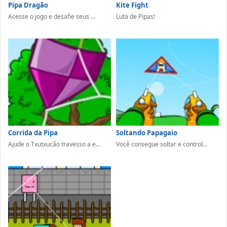
Pipa Dragão
Kite Fight
Acesse o jogo e desafie seus ...
Luta de Pipas!
Corrida da Pipa
Soltando Papagaio
Ajude o Txutxucão travesso a e...
Você consegue soltar e control...