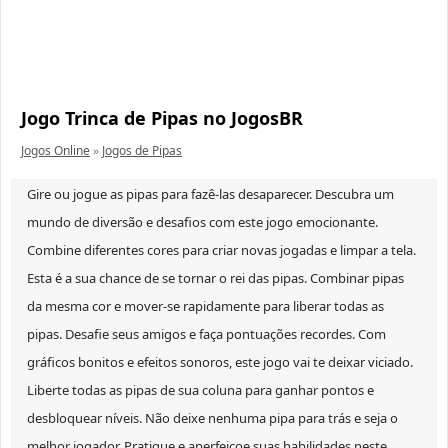
Jogo Trinca de Pipas no JogosBR
Jogos Online
»
Jogos de Pipas
Gire ou jogue as pipas para fazê-las desaparecer. Descubra um
mundo de diversão e desafios com este jogo emocionante.
Combine diferentes cores para criar novas jogadas e limpar a tela.
Esta é a sua chance de se tornar o rei das pipas. Combinar pipas
da mesma cor e mover-se rapidamente para liberar todas as
pipas. Desafie seus amigos e faça pontuações recordes. Com
gráficos bonitos e efeitos sonoros, este jogo vai te deixar viciado.
Liberte todas as pipas de sua coluna para ganhar pontos e
desbloquear níveis. Não deixe nenhuma pipa para trás e seja o
melhor jogador. Pratique e aperfeiçoe suas habilidades neste