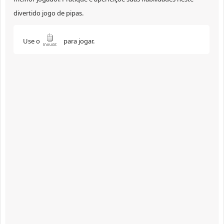
divertido jogo de pipas.
Use o
para jogar.