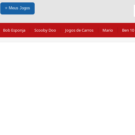
⭐
Meus Jogos
Bob Esponja
Scooby Doo
Jogos de Carros
Mario
Ben 10