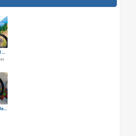
Riders Downhill Racing
tas
Car Stunts Challenge