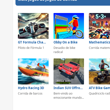
GT Formula Championship
Obby On a Bike
Piloto de Fórmula 1
Desadio de bike
Corrida matem
radical
Hydro Racing 3D
Indian SUV Offroad Simulator
Corrida de barcos
Bem-vindo ao
Quadriciclo rad
emocionante mundo...