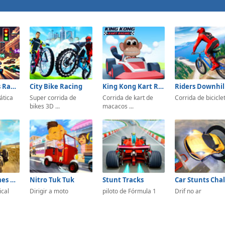
Mathematics Racing
City Bike Racing
King Kong Kart Racing
ática
Super corrida de
Corrida de kart de
Corrida de bicicle
bikes 3D ...
macacos ...
ATV Bike Games Quad Offroad
Nitro Tuk Tuk
Stunt Tracks
ical
Dirigir a moto
piloto de Fórmula 1
Drif no ar