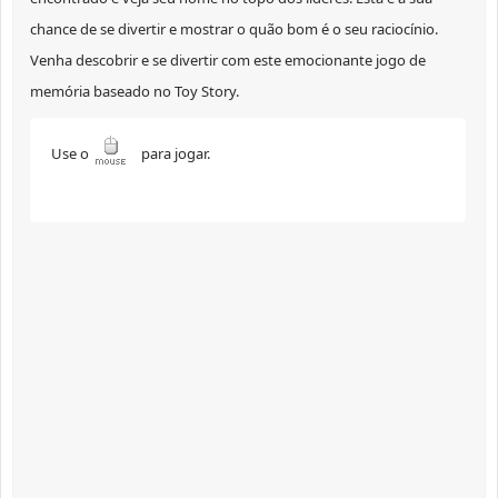
chance de se divertir e mostrar o quão bom é o seu raciocínio.
Venha descobrir e se divertir com este emocionante jogo de
memória baseado no Toy Story.
Use o
para jogar.