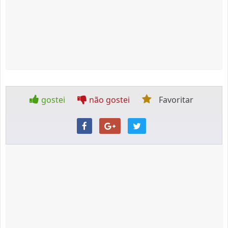
gostei
não gostei
Favoritar