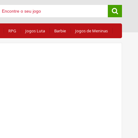
RPG
Jogos Luta
Barbie
Jogos de Meninas