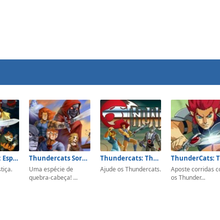
Thundercats: Espada Justiceira
Thundercats Sort My Tiles
Thundercats: The Orb of Madness
tiça.
Uma espécie de
Ajude os Thundercats.
Aposte corridas 
quebra-cabeça! ...
os Thunder...