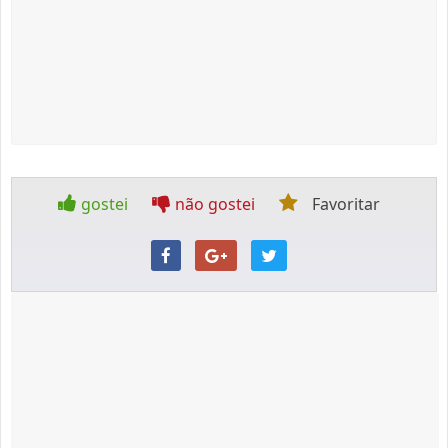
gostei
não gostei
Favoritar