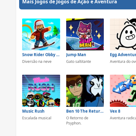
Mais Jogos de Jogos de Ação e Aventura
Snow Rider Obby Parkour
Jump Man
Egg Adventur
Diversão na neve
Gato saltitante
Aventura do ov
Music Rush
Ben 10 The Return Of Psyphon
Vex 8
Escalada musical
O Retorno de
Aventura radic
Psyphon.