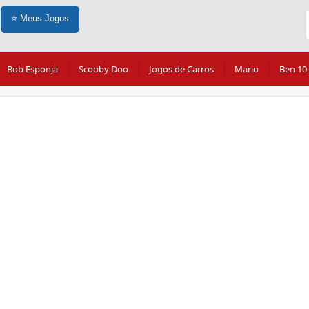
⭐
Meus Jogos
Bob Esponja
Scooby Doo
Jogos de Carros
Mario
Ben 10