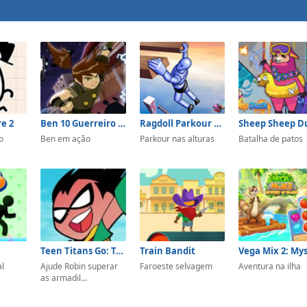
e 2
Ben 10 Guerreiro Samurai
Ragdoll Parkour Simulator
Sheep Sheep D
o
Ben em ação
Parkour nas alturas
Batalha de patos
Teen Titans Go: Tower Lockdown
Train Bandit
al
Ajude Robin superar
Faroeste selvagem
Aventura na ilha
as armadil...