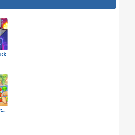
uck
Vega Mix 2: Mystery of Island