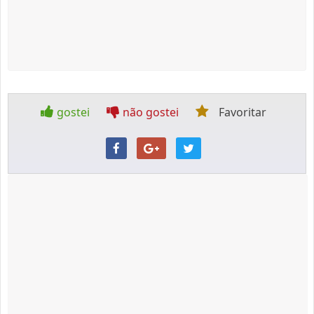
gostei
não gostei
Favoritar