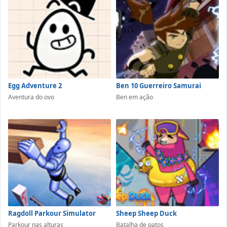
Egg Adventure 2
Ben 10 Guerreiro Samurai
Aventura do ovo
Ben em ação
Ragdoll Parkour Simulator
Sheep Sheep Duck
Parkour nas alturas
Batalha de patos