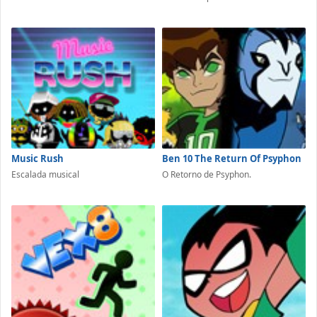
Music Rush
Ben 10 The Return Of Psyphon
Escalada musical
O Retorno de Psyphon.