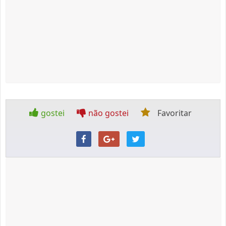
gostei
não gostei
Favoritar