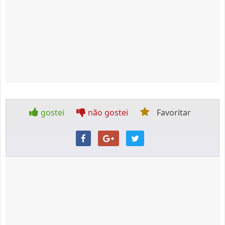
gostei
não gostei
Favoritar