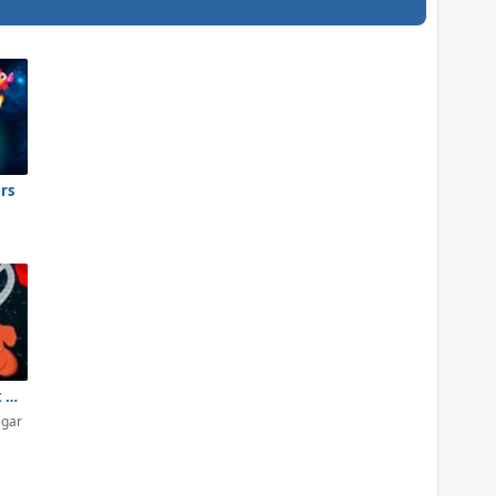
rs
Dinossauro Rex no Espaço
egar