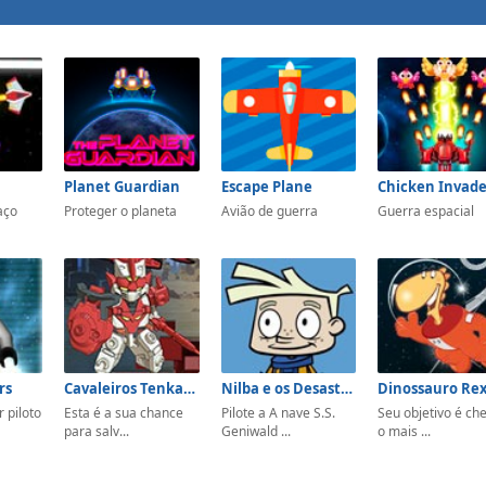
Planet Guardian
Escape Plane
Chicken Invade
aço
Proteger o planeta
Avião de guerra
Guerra espacial
rs
Cavaleiros Tenkai: Noite Para Redenção
Nilba e os Desastronautas
 piloto
Esta é a sua chance
Pilote a A nave S.S.
Seu objetivo é ch
para salv...
Geniwald ...
o mais ...