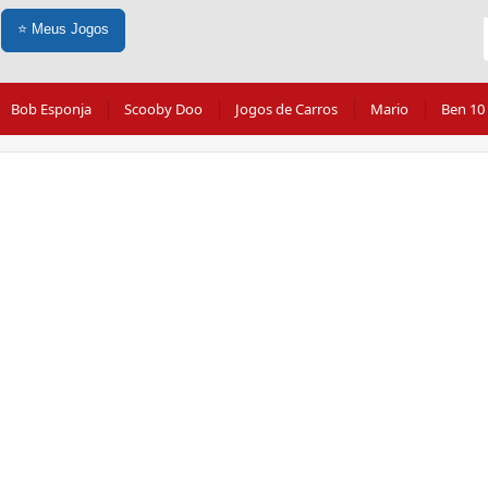
⭐
Meus Jogos
Bob Esponja
Scooby Doo
Jogos de Carros
Mario
Ben 10