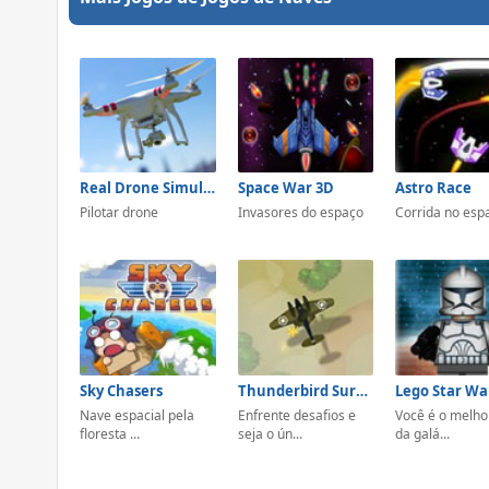
Real Drone Simulator
Space War 3D
Astro Race
Pilotar drone
Invasores do espaço
Corrida no esp
Sky Chasers
Thunderbird Survival
Lego Star Wa
Nave espacial pela
Enfrente desafios e
Você é o melhor
floresta ...
seja o ún...
da galá...