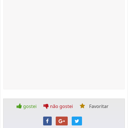
gostei
não gostei
Favoritar