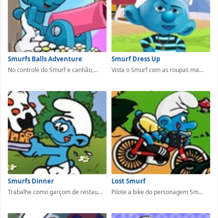
Smurfs Balls Adventure
Smurf Dress Up
No controle do Smurf e canhão,...
Vista o Smurf com as roupas ma...
Smurfs Dinner
Lost Smurf
Trabalhe como garçom de restau...
Pilote a bike do personagem Sm...