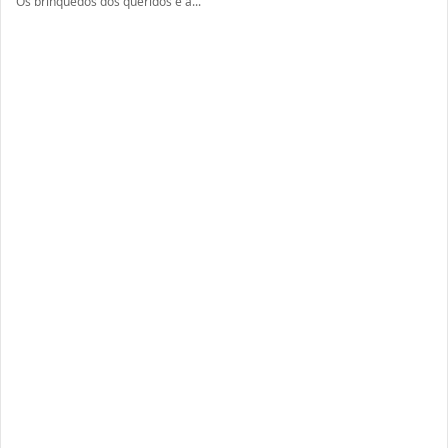
Os brinquedos dos queridos e a...